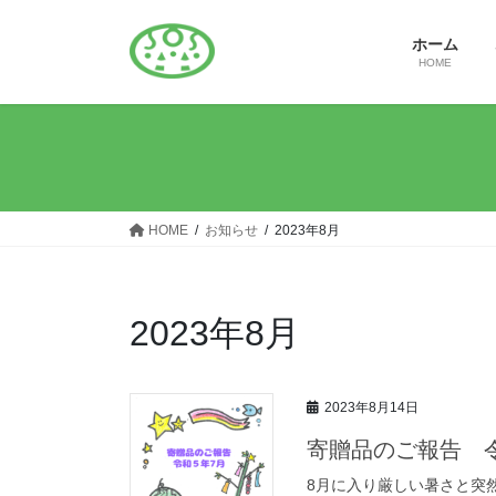
コ
ナ
ン
ビ
ホーム
テ
ゲ
HOME
ン
ー
ツ
シ
へ
ョ
ス
ン
キ
に
ッ
移
HOME
お知らせ
2023年8月
プ
動
2023年8月
2023年8月14日
寄贈品のご報告 
8月に入り厳しい暑さと突