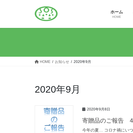
コ
ナ
ン
ビ
ホーム
テ
ゲ
HOME
ン
ー
ツ
シ
へ
ョ
ス
ン
キ
に
ッ
移
HOME
お知らせ
2020年9月
プ
動
2020年9月
2020年9月8日
寄贈品のご報告 4
今年の夏… コロナ禍にい