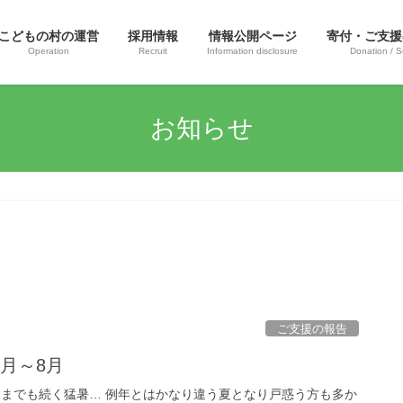
こどもの村の運営
採用情報
情報公開ページ
寄付・ご支援
Operation
Recruit
Information disclosure
Donation / S
お知らせ
ご支援の報告
月～8月
つまでも続く猛暑… 例年とはかなり違う夏となり戸惑う方も多か