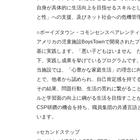
自身が具体的に生活向上を目指せるスキルと
と性」への支援、及びネット社会への危機管
○ボーイズタウン・コモンセンスペアレンティン
アメリカの児童施設BoysTownで開発され
基に実践します。「悪い子どもはいません 
下、実践し成果を挙げているプログラムです
当施設では、「心豊かな家庭生活」の理念に
とで、他者から認められ、自己肯定感を持て
その結果、問題行動、生活の荒れに繋がるこ
ルと学習面の向上に綱がる生活を目指すこと
CSP研鑽の機会を持ち、職員集団の共通言語
います。
○セカンドステップ