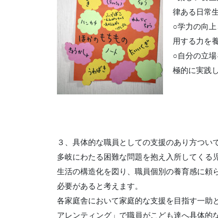
律ある日常
○学力の向
用する力を
○自分の立
極的に実践
３、具体的な職員としての支援のあり方つい
多岐にわたる困難な問題を抱え入所してくる
生活の構造化を図り、職員個別の養育感に頼
必要があると考えます。
各家庭舎において家庭的な支援を目指す一助
アレンティング」で職員がこども達へ具体的