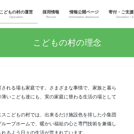
こどもの村の運営
採用情報
情報公開ページ
寄付・ご支援
Operation
Recruit
Information disclosure
Donation / S
こどもの村の理念
育される場も家庭です。さまざまな事情で、家族と暮ら
幸薄いこども達にも、実の家庭に替わる生活の場として
エスこどもの村では、出来るだけ施設色を排した小集団
グループホームで、暖かい福祉の心と専門技術を兼備し
されるよう日々の生活が営まれています。