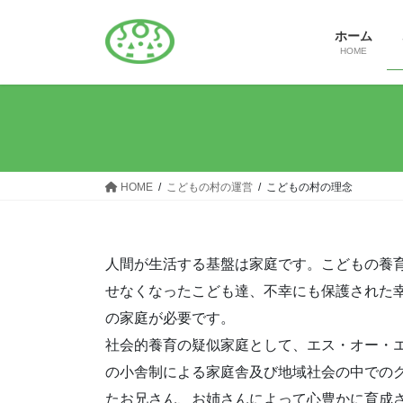
コ
ナ
ン
ビ
ホーム
テ
ゲ
HOME
ン
ー
ツ
シ
へ
ョ
ス
ン
キ
に
ッ
移
HOME
こどもの村の運営
こどもの村の理念
プ
動
人間が生活する基盤は家庭です。こどもの養
せなくなったこども達、不幸にも保護された
の家庭が必要です。
社会的養育の疑似家庭として、エス・オー・
の小舎制による家庭舎及び地域社会の中での
たお兄さん、お姉さんによって心豊かに育成